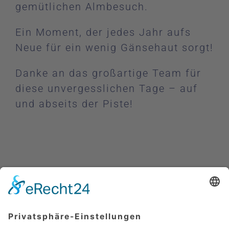
gemütlichen Almbesuch.
Ein Moment, der jedes Jahr aufs
Neue für ein wenig Gänsehaut sorgt!
Danke an das großartige Team für
diese unvergesslichen Tage – auf
und abseits der Piste!
13.12.2025