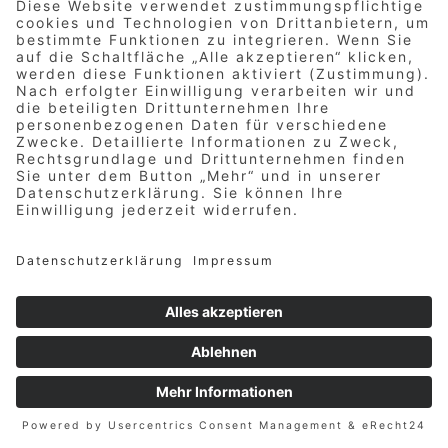
Weihnachtsfeier 2025 –
50 Jahre F+S!
Gestern Abend feierten wir mit der
gesamten Firmengruppe F+S eine
unvergessliche Weihnachtsfeier im
Giesinger Bräu Werk 2 in München.
Der Abend begann mit einem
stimmungsvollen Empfang, gefolgt
von einem köstlichen Flying Buffet.
Gemeinsam blickten wir auf unsere
erfolgreichen Projekte und
Aktivitäten des vergangenen Jahres
zurück – ein ganz besonderes Jahr,