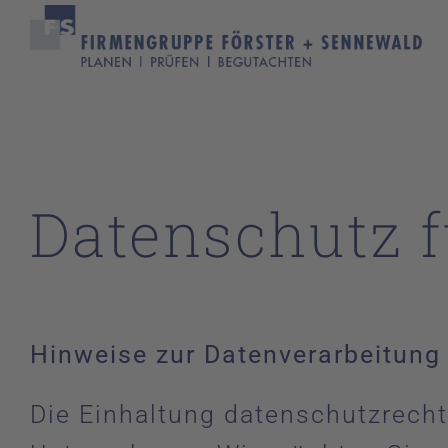
Zum
Inhalt
springen
Home
Firmen
Datenschutz 
News
Karriere
Kontakt
Hinweise zur Datenverarbeitun
Die Einhaltung datenschutzrecht