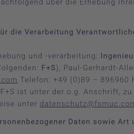
achfolgend über die Erhebung Ihr
ür die Verarbeitung Verantwortlic
rhebung und -verarbeitung:
Ingenieu
Folgenden:
F+S
), Paul-Gerhardt-Al
.com
Telefon: +49 (0)89 – 896960 
+S ist unter der o.g. Anschrift, z
eise unter
datenschutz@fsmuc.co
ersonenbezogener Daten sowie Art