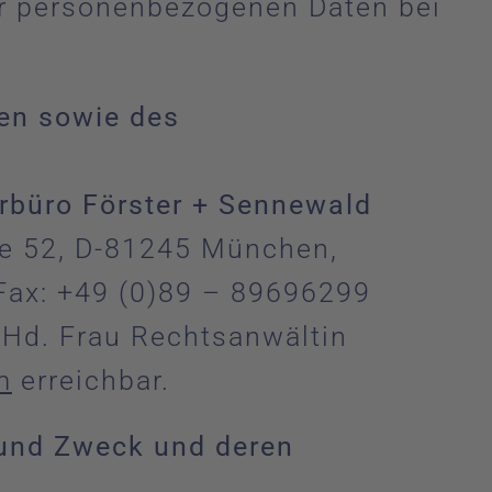
er personenbezogenen Daten bei
hen sowie des
rbüro Förster + Sennewald
lee 52, D-81245 München,
Fax: +49 (0)89 – 89696299
u Hd. Frau Rechtsanwältin
m
erreichbar.
 und Zweck und deren